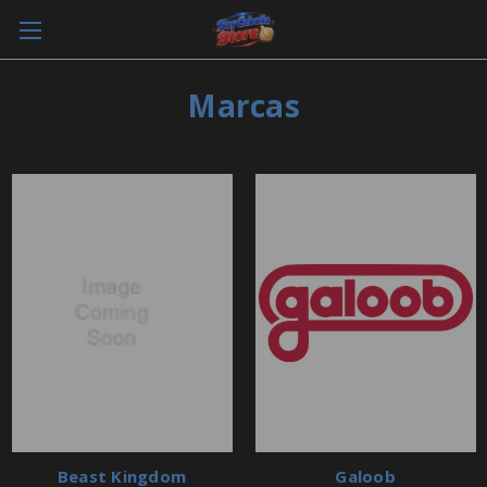
Marcas
Beast Kingdom
Galoob