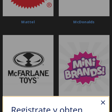
Mattel
McDonalds
McFarlane Toys
Minibrands
Registrate y obten