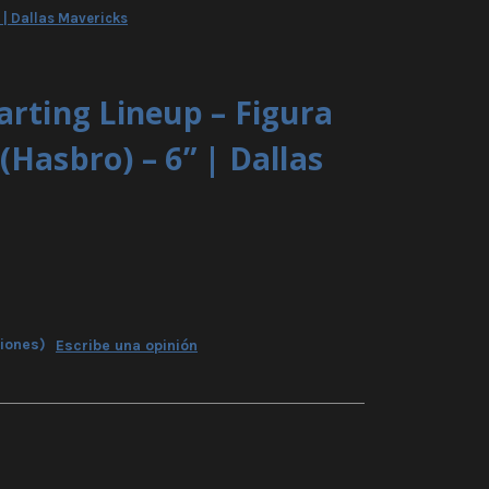
 | Dallas Mavericks
arting Lineup – Figura
(Hasbro) – 6” | Dallas
niones)
Escribe una opinión