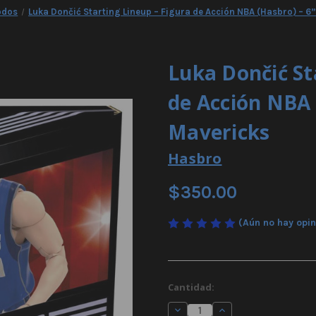
odos
Luka Dončić Starting Lineup – Figura de Acción NBA (Hasbro) – 6”
Luka Dončić St
de Acción NBA 
Mavericks
Hasbro
$350.00
(Aún no hay opi
Existencias
Cantidad:
actuales:
Disminuir
Aumentar