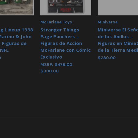
McFarlane Toys
Miniverse
ng Lineup 1998
Stranger Things
Miniverse El Señ
Marino & John
Page Punchers –
de los Anillos –
– Figuras de
Figuras de Acción
Figuras en Minia
 NFL
McFarlane con Cómic
de la Tierra Med
Exclusivo
0
$280.00
MSRP:
$479.00
$300.00