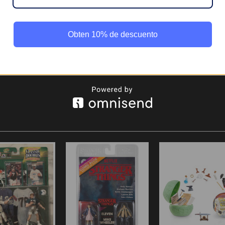
ras deportivas, la
Luka Dončić Starting Lineup de Hasbro
es una pie
forme de los
Dallas Mavericks
, y accesorios como
manos intercambi
Obten 10% de descuento
esta figura de
Starting Lineup NBA Series 1
es el regalo perfecto pa
ote!