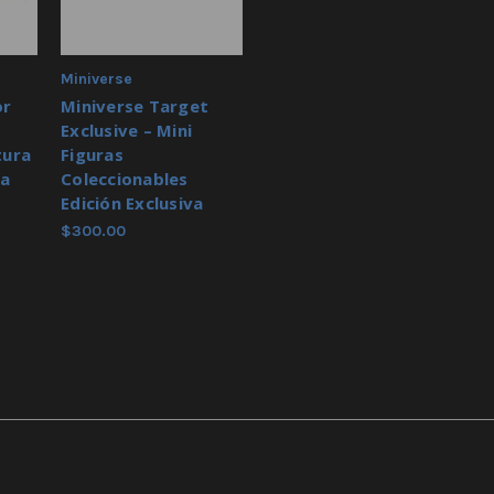
Miniverse
or
Miniverse Target
Exclusive – Mini
tura
Figuras
ia
Coleccionables
Edición Exclusiva
$300.00