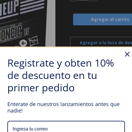
la
la
cantidad
cantidad
de
de
Luka
Luka
Dončić
Dončić
Starting
Starting
Lineup
Lineup
–
–
Figura
Figura
de
de
Acción
Acción
Agregar a la lista de de
NBA
NBA
(Hasbro)
(Hasbro)
–
–
Registrate y obten 10%
6”
6”
|
|
Dallas
Dallas
de descuento en tu
Mavericks
Mavericks
primer pedido
Enterate de nuestros lanzamientos antes que
nadie!